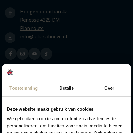
Hoogenboomlaan 42
Renesse 4325 DM
Plan route
info@julianahoeve.nl
Pet-free park
Toestemming
Details
Over
Rental
Deze website maakt gebruik van cookies
Chalets
We gebruiken cookies om content en advertenties te
Lodges
personaliseren, om functies voor social media te bieden
Safari tents
en om ons websiteverkeer te analyseren. Ook delen we