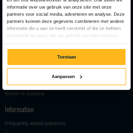
informatie over uw gebruik van onze site met onze
Bungalow
partners voor social media, adverteren en analyse. Deze
Private rental
partners kunnen deze gegevens combineren met andere
informatie die u aan ze heeft verstrekt of die ze hebben
verzameld op basis van uw gebruik van hun services.
Camping
Camping
Toestaan
Camping pitches
Aanpassen
Inspiration
Winter in Zeeland
Information
Frequently asked questions