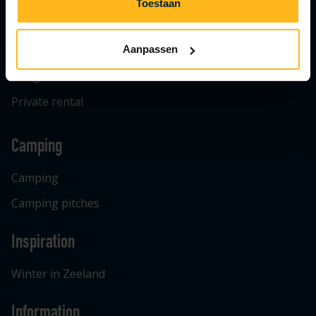
Chalets
Toestaan
Lodges
Aanpassen
Safari tents
Bungalow
Private rental
Camping
Camping
Camping pitches
Inspiration
Winter in Zeeland
Information