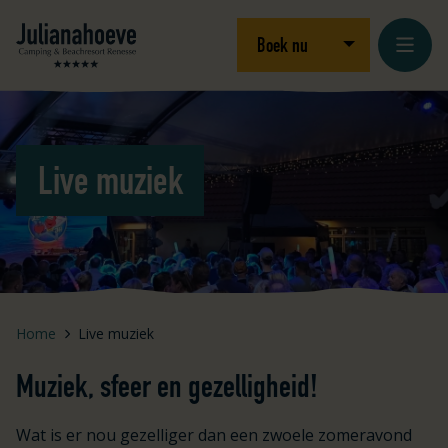
Ga naar inhoud
Logo Julianahoeve
Open/sluit drop
Boek nu
Live muziek
Home
Live muziek
Muziek, sfeer en gezelligheid!
Wat is er nou gezelliger dan een zwoele zomeravond