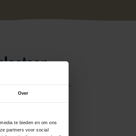
plaatsen
raag hieronder vermeld. Zo niet,
Over
 media te bieden en om ons
ze partners voor social