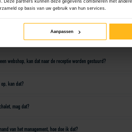
e. Deze partners kunnen deze gegevens combineren met andere i
erzameld op basis van uw gebruik van hun services.
ontvangen?
Aanpassen
ij een bouwmarkt, kan dat naar mijn chalet worden gebracht?
ij een webshop, kan dat naar de receptie worden gestuurd?
 op, kan dat?
 chalet, mag dat?
mand van het management, hoe doe ik dat?