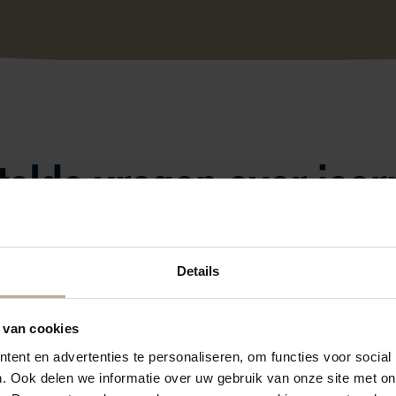
telde vragen over jaar
llie jaarplaats? Waarschijnlijk staat het antwoord op jullie v
neem dan contact op met de receptie. Wij helpen je graag!
Details
 van cookies
ent en advertenties te personaliseren, om functies voor social
?
. Ook delen we informatie over uw gebruik van onze site met on