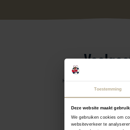
Veelges
Hebben jullie een vraag over ju
Toestemming
Deze website maakt gebruik
We gebruiken cookies om cont
Kan ik gebruikmaken van de WiFi
websiteverkeer te analyseren