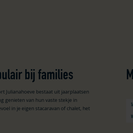
ulair bij families
M
t Julianahoeve bestaat uit jaarplaatsen
ang genieten van hun vaste stekje in
T
voel in je eigen stacaravan of chalet, het
W