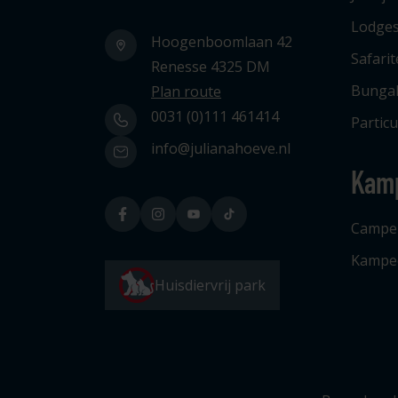
Lodge
Hoogenboomlaan 42
Safari
Renesse 4325 DM
Bunga
Plan route
0031 (0)111 461414
Particu
info@julianahoeve.nl
Kam
Campe
Kampe
Huisdiervrij park