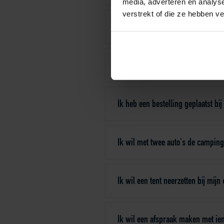
media, adverteren en analys
verstrekt of die ze hebben v
Hoe kan ik alle televisiezenders 
Ik heb een bestelling geplaatst b
Ik heb een bestelling geplaatst b
Ik wil met twee auto's de camping
Ik wil een tent neerzetten bij mijn
Ik wil een afspraak maken met ie