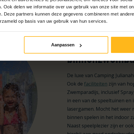
. Ook delen we informatie over uw gebruik van onze site met on
e. Deze partners kunnen deze gegevens combineren met andere i
erzameld op basis van uw gebruik van hun services.
5 sterren cam
Aanpassen
binnenzwemb
De luxe van Camping Julianahoe
Ook de
faciliteiten
zijn van hog
Zwemparadijs, inclusief Spray
in een van de speeltuinen en i
lasergamen. Mocht het weer n
binnen spelen in het indoor z
Naast speelplezier zijn er ook