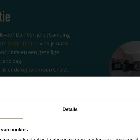
ie
leven? Dan ben je bij Camping
onze
Safari tenten
vind je naast
nruimte en een gezellige
trand dag.
n is er de optie om een Chalet
Zeeland. Deze zijn voorzien
r en terras. Sommige chalets
 je vanuit je bed het strand
Details
 van cookies
ent en advertenties te personaliseren, om functies voor social