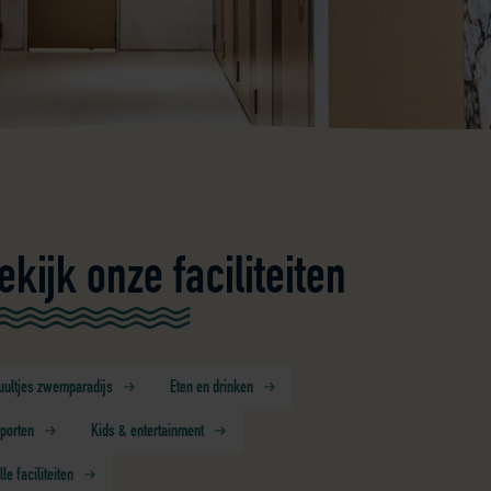
ekijk onze faciliteiten
uultjes zwemparadijs
Eten en drinken
porten
Kids & entertainment
lle faciliteiten