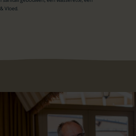
n sanitairgebouwen, een wasserette, een
& Vloed.