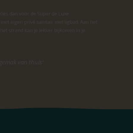
 Kies dan voor de Super de Luxe
 met eigen privé sanitair met ligbad. Aan het
het strand kan je lekker bijkomen in je
gemak van thuis'