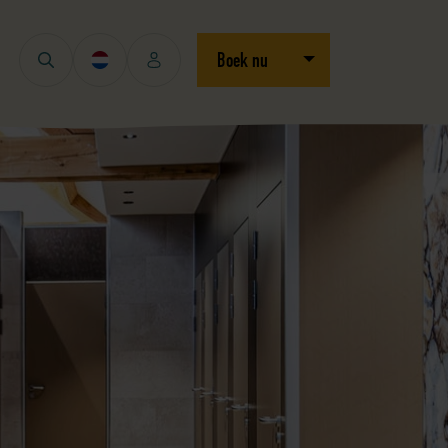
Open/sluit dropdown
Boek nu