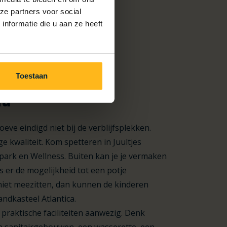
ze partners voor social
nformatie die u aan ze heeft
ping met
Toestaan
ad
ve eindigd niet bij de verblijfsplekken.
e kwaliteit. Kom spetteren in Juultjes
park en Wellness. Buiten kan je je vermaken
s er de mogelijkheid tot een potje
iet meezitten, dan kunnen de kinderen
andkasteel Atlantica.
 praktische faciliteiten aanwezig. Denk