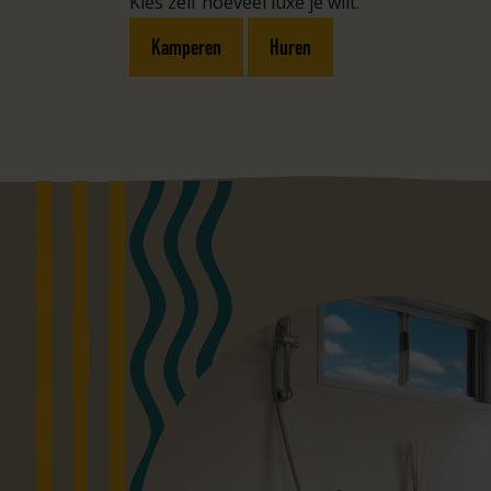
Kies zelf hoeveel luxe je wilt.
Kamperen
Huren