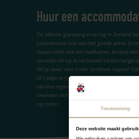
Huur een accommodat
De ultieme glamping ervaring in Zeeland be
Julianahoeve ook aan het goede adres. In 
slaapruimte ook een badkamer, knusse woo
veranda om op te vertoeven na een lange s
Wil je liever niet onder tentdoek slapen? Da
of Lodge te
huren
op deze luxe camping in 
van een eigen badkamer, keuken, woonkame
bevinden zich bijna direct aan strand. Zo kan
op rollen.
Toestemming
Deze website maakt gebruik
We gebruiken cookies om cont