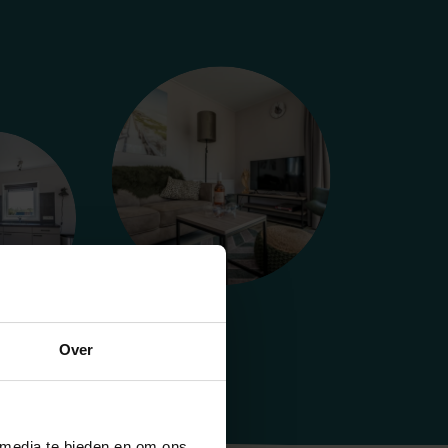
Over
 media te bieden en om ons