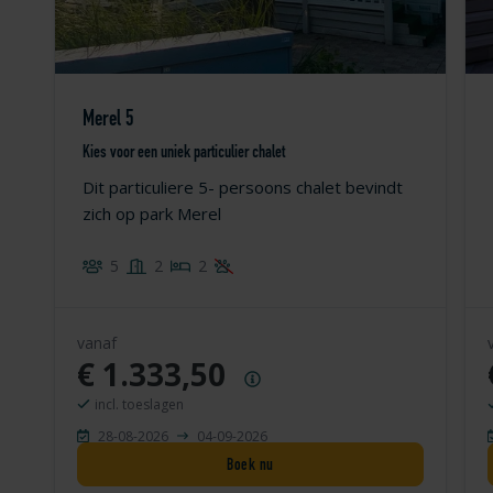
Merel 5
Kies voor een uniek particulier chalet
Dit particuliere 5- persoons chalet bevindt
zich op park Merel
5
2
2
vanaf
€ 1.333,50
Prijsoverzicht
incl. toeslagen
28-08-2026
04-09-2026
Boek nu