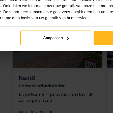
1
1
. Ook delen we informatie over uw gebruik van onze site met on
6
e. Deze partners kunnen deze gegevens combineren met andere i
4
3
erzameld op basis van uw gebruik van hun services.
Aanpassen
Fazant 620
Kies voor een uniek particulier chalet
Dit particuliere 4- persoons chalet bevindt
zich op park Fazant
4
2
3