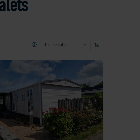
alets
Relevantie
Oplopend sorteren