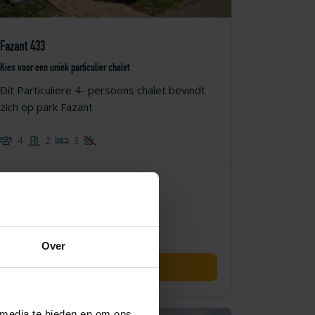
Fazant 433
Kies voor een uniek particulier chalet
Dit Particuliere 4- persoons chalet bevindt
zich op park Fazant
4
2
3
vanaf
€ 607,50
Prijsoverzicht
incl. toeslagen
Over
31-08-2026
03-09-2026
Boek nu
 media te bieden en om ons