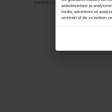
Kindvriendelijk
Huisdieren (1)
Overdekte veranda
2
websiteverkeer te analyseren
Tuinhuisje
6
media, adverteren en analys
Huisdieren niet toegestaan
11
Barbecue
7
verstrekt of die ze hebben v