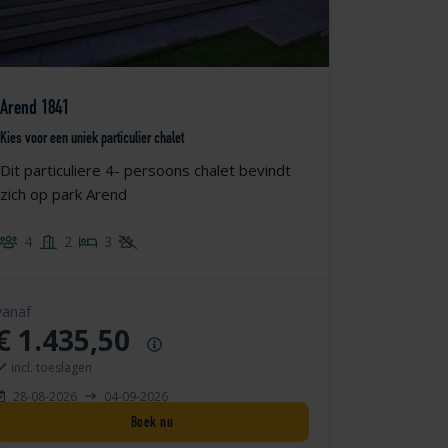
Arend 1841
Kies voor een uniek particulier chalet
Dit particuliere 4- persoons chalet bevindt
zich op park Arend
4
2
3
vanaf
€ 1.435,50
Prijsoverzicht
incl. toeslagen
28-08-2026
04-09-2026
Boek nu