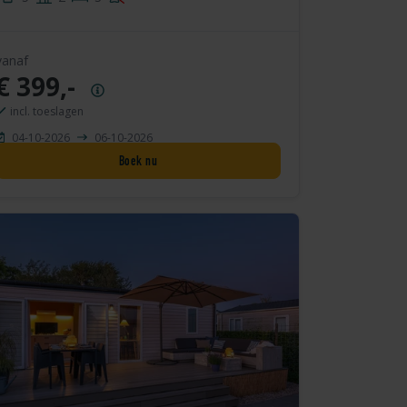
vanaf
€ 399,-
Prijsoverzicht
incl. toeslagen
04-10-2026
06-10-2026
Boek nu