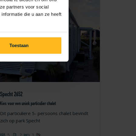
ze partners voor social
nformatie die u aan ze heeft
Toestaan
Specht 2652
Kies voor een uniek particulier chalet
Dit particuliere 5- persoons chalet bevindt
zich op park Specht
5
2
3