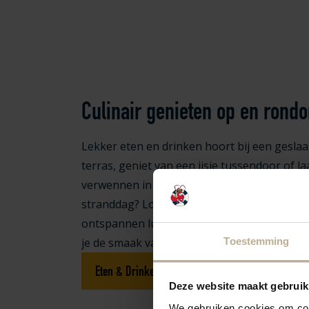
Culinair genieten op en ron
Lekker eten en drinken hoort bij een gesla
terras, geniet van een ijsje tussendoor of laa
verwennen in een van onze gezellige restau
stranddag? Loop even naar het nabijgelegen
ontspannen lunchen tot gezellig tafelen met
je de smaak van vakantie.
Toestemming
Eten & Drinken
Deze website maakt gebruik
We gebruiken cookies om cont