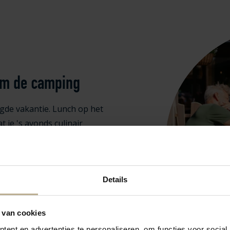
dom de camping
agde vakantie. Lunch op het
t je 's avonds culinair
rants. En voor een perfecte
 strandpaviljoen. Van
 het hele gezin, bij ons proef
Details
 van cookies
ent en advertenties te personaliseren, om functies voor social