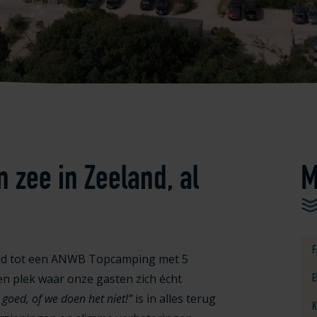
 zee in Zeeland, al
M
F
oeid tot een ANWB Topcamping met 5
en plek waar onze gasten zich écht
E
goed, of we doen het niet!”
is in alles terug
K