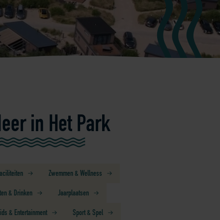
eer in Het Park
aciliteiten
Zwemmen & Wellness
ten & Drinken
Jaarplaatsen
ids & Entertainment
Sport & Spel