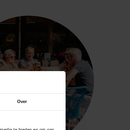
Over
 media te bieden en om ons