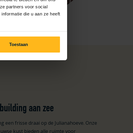
ze partners voor social
nformatie die u aan ze heeft
Toestaan
building aan zee
g een frisse draai op de Julianahoeve. Onze
eeuwse kust bieden alle ruimte voor