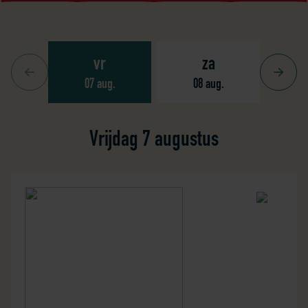
vr
za
Vorige
Volgen
07 aug.
08 aug.
0
Vrijdag 7 augustus