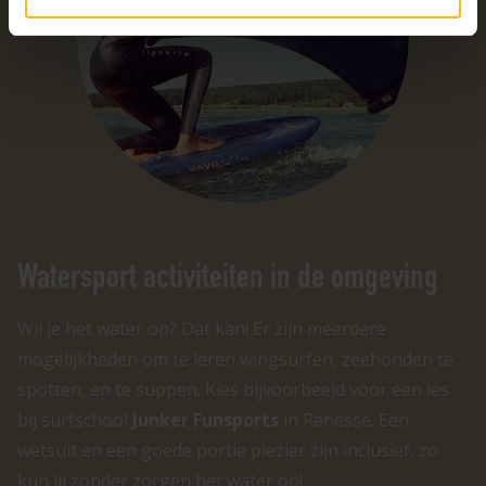
Watersport activiteiten in de omgeving
Wil je het water op? Dat kan! Er zijn meerdere
mogelijkheden om te leren wingsurfen, zeehonden te
spotten, en te suppen. Kies bijvoorbeeld voor een les
bij surfschool
Junker Funsports
in Renesse. Een
wetsuit en een goede portie plezier zijn inclusief, zo
kun jij zonder zorgen het water op!