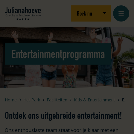
Ga naar inhoud
Logo Julianahoeve
Open/sluit drop
Boek nu
Entertainmentprogramma
Home
Het Park
Faciliteiten
Kids & Entertainment
Entertainmentprogramma
Ontdek ons uitgebreide entertainment!
Ons enthousiaste team staat voor je klaar met een