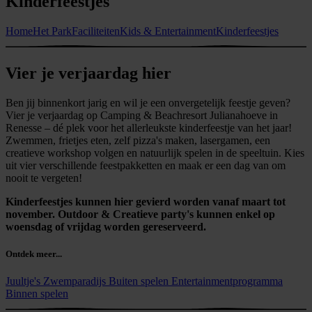
Kinderfeestjes
Home
Het Park
Faciliteiten
Kids & Entertainment
Kinderfeestjes
Vier je verjaardag hier
Ben jij binnenkort jarig en wil je een onvergetelijk feestje geven?
Vier je verjaardag op Camping & Beachresort Julianahoeve in
Renesse – dé plek voor het allerleukste kinderfeestje van het jaar!
Zwemmen, frietjes eten, zelf pizza's maken, lasergamen, een
creatieve workshop volgen en natuurlijk spelen in de speeltuin. Kies
uit vier verschillende feestpakketten en maak er een dag van om
nooit te vergeten!
Kinderfeestjes kunnen hier gevierd worden vanaf maart tot
november. Outdoor & Creatieve party's kunnen enkel op
woensdag of vrijdag worden gereserveerd.
Ontdek meer...
Juultje's Zwemparadijs
Buiten spelen
Entertainmentprogramma
Binnen spelen