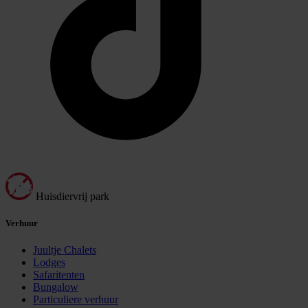
Huisdiervrij park
Verhuur
Juultje Chalets
Lodges
Safaritenten
Bungalow
Particuliere verhuur