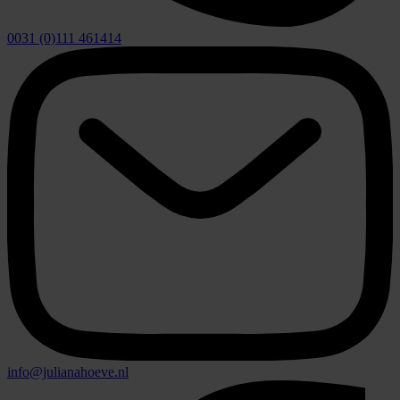
0031 (0)111 461414
info@julianahoeve.nl