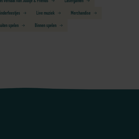
et verhaal van Juultje & Friends
Lasergamen
inderfeestjes
Live muziek
Merchandise
uiten spelen
Binnen spelen