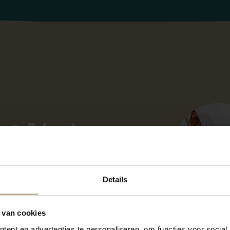
e & Friends
 al? Dat is Juultje de Kreeft!
ig om jullie te ontmoeten.
Details
 Juultje en zijn vriendjes
on zomaar voor een gezellige
 van cookies
uultje staat altijd klaar voor
ent en advertenties te personaliseren, om functies voor social