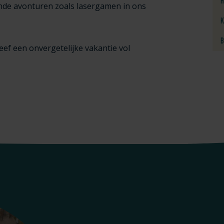
H
de avonturen zoals lasergamen in ons
K
B
ef een onvergetelijke vakantie vol