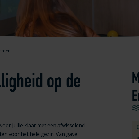
inment
ligheid op de
M
E
oor jullie klaar met een afwisselend
E
iten voor het hele gezin. Van gave