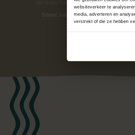
een leuke foto!
websiteverkeer te analyseren
Ontmoet Juultje & zijn vriendjes!
media, adverteren en analys
verstrekt of die ze hebben v