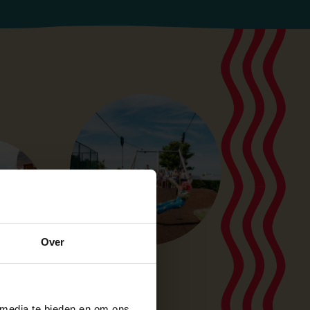
Over
 media te bieden en om ons