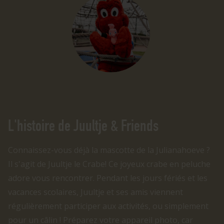
L'histoire de Juultje & Friends
Connaissez-vous déjà la mascotte de la Julianahoeve ?
Il s'agit de Juultje le Crabe! Ce joyeux crabe en peluche
adore vous rencontrer. Pendant les jours fériés et les
vacances scolaires, Juultje et ses amis viennent
régulièrement participer aux activités, ou simplement
pour un câlin ! Préparez votre appareil photo, car