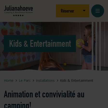
Aller au contenu
Logo Julianahoeve
Ouvrir/fermer le
Réserver
Kids & Entertainment
Loading...
Home
Le Parc
Installations
Kids & Entertainment
Animation et convivialité au
camping!