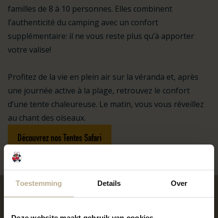
familles de 8 à 10 personnes. Elles combinent
l’authenticité du camping avec un confort
supplémentaire: il ne vous reste plus qu’à apporter
votre valise!
Profitez de la vie en plein air sur la véranda et, après
une journée active à la plage, retrouvez le confort
d’une tente chaleureuse. Le matin, vous vous réveillez
au chant des oiseaux.
Découvrez nos Tentes Safari
Toestemming
Details
Over
Deze website maakt gebruik van cookies