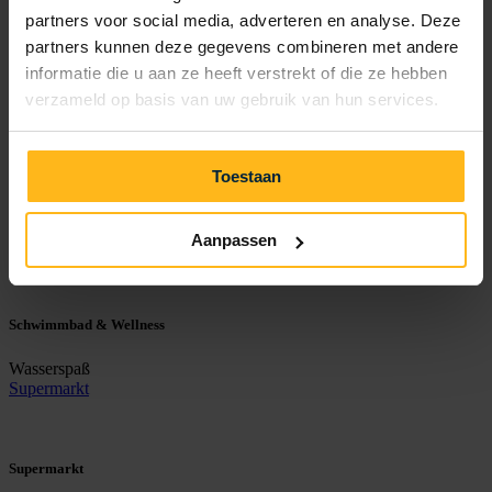
partners voor social media, adverteren en analyse. Deze
Essen & Trinken
partners kunnen deze gegevens combineren met andere
informatie die u aan ze heeft verstrekt of die ze hebben
Ein umfangreiches Angebot
verzameld op basis van uw gebruik van hun services.
Kids & entertainment
Toestaan
Kids & entertainment
Spielspaß für Jung und Alt
Aanpassen
Schwimmbad & Wellness
Schwimmbad & Wellness
Wasserspaß
Supermarkt
Supermarkt