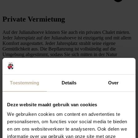
Private Vermietung
Auf der Julianahoeve können Sie auch ein privates Chalet mieten.
Jeder Jahresplatz auf der Julianahoeve ist einzigartig und mit allem
Komfort ausgestattet. Jeder Jahresplatz strahlt seine eigene
Gemütlichkeit aus. Die Bepflanzung ist vollständig auf die
Umgebung abgestimmt, sodass Sie sich mitten in der Natur
befinden.
Siehe Sie unsere Private Vermietung
Toestemming
Details
Over
Sehen Sie sich die Einrichtungen auf dem
Campingplatz an
Deze website maakt gebruik van cookies
Bei uns finden Sie die perfekte Balance zwischen Abenteuer,
We gebruiken cookies om content en advertenties te
Entspannung und Spaß.
personaliseren, om functies voor social media te bieden
Essen & Trinken
en om ons websiteverkeer te analyseren. Ook delen we
informatie over uw gebruik van onze site met onze