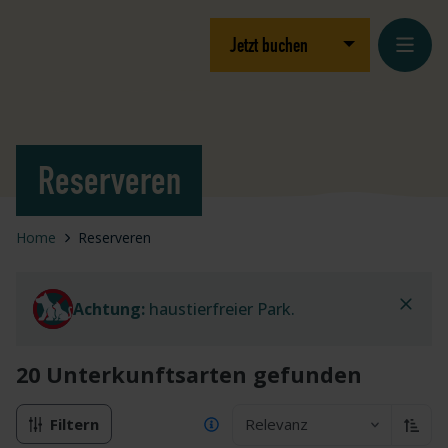
Zum Inhalt springen
Logo Julianahoeve
Dropdown öffnen
Jetzt buchen
Reserveren
Home
Reserveren
Achtung:
haustierfreier Park.
20 Unterkunftsarten
gefunden
Filtern
Relevanz
Aufst