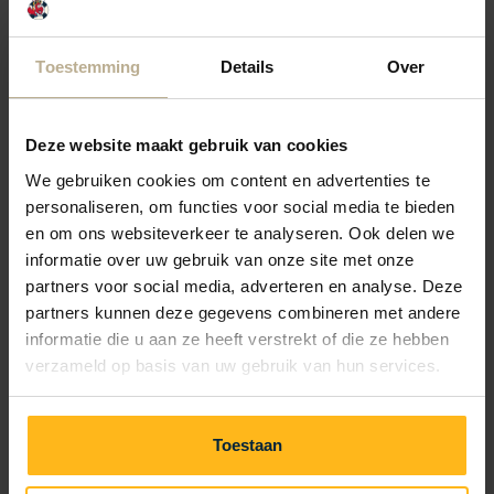
128,56 €
Toestemming
Details
Over
ab
Preisübersicht
inkl. Gebühren
21.08.26
22.08.26
Deze website maakt gebruik van cookies
Hier buchen
We gebruiken cookies om content en advertenties te
personaliseren, om functies voor social media te bieden
en om ons websiteverkeer te analyseren. Ook delen we
informatie over uw gebruik van onze site met onze
partners voor social media, adverteren en analyse. Deze
partners kunnen deze gegevens combineren met andere
informatie die u aan ze heeft verstrekt of die ze hebben
verzameld op basis van uw gebruik van hun services.
Toestaan