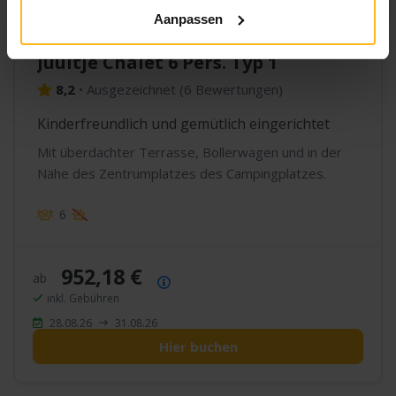
Aanpassen
Juultje Chalet 6 Pers. Typ 1
8,2
•
Ausgezeichnet
(
6 Bewertungen
)
Kinderfreundlich und gemütlich eingerichtet
Mit überdachter Terrasse, Bollerwagen und in der
Nähe des Zentrumplatzes des Campingplatzes.
6
952,18 €
ab
Preisübersicht
inkl. Gebühren
28.08.26
31.08.26
Hier buchen