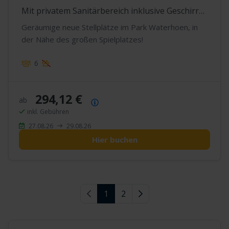
Mit privatem Sanitärbereich inklusive Geschirrspüler
Geräumige neue Stellplätze im Park Waterhoen, in
der Nähe des großen Spielplatzes!
6
294,12 €
ab
Preisübersicht
inkl. Gebühren
27.08.26
29.08.26
Hier buchen
Vorherige Seite
1
2
Nächste Seite