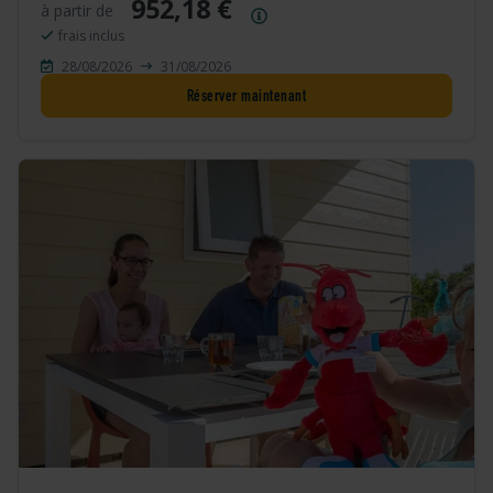
952,18 €
à partir de
Résumé des prix
frais inclus
28/08/2026
31/08/2026
Réserver maintenant