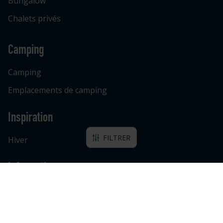
Bungalow
Chalets privés
Camping
Camping
Emplacements de camping
Inspiration
FILTRER
Hiver
Informations
Filtrer les logements
Fermer
Foire aux questions
Contact
Chercher par nom