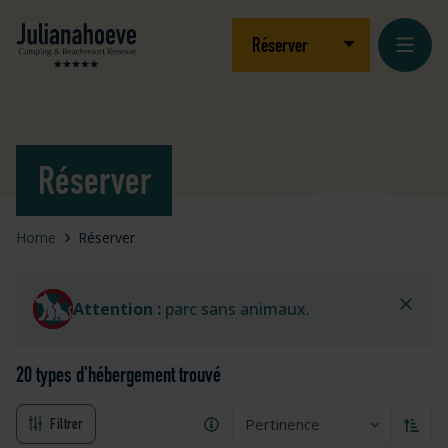
Aller au contenu
Logo Julianahoeve
Ouvrir/fermer le
Réserver
Réserver
Home
Réserver
Attention :
parc sans animaux.
20 types d'hébergement
trouvé
Pertinence
Filtrer
Trier 