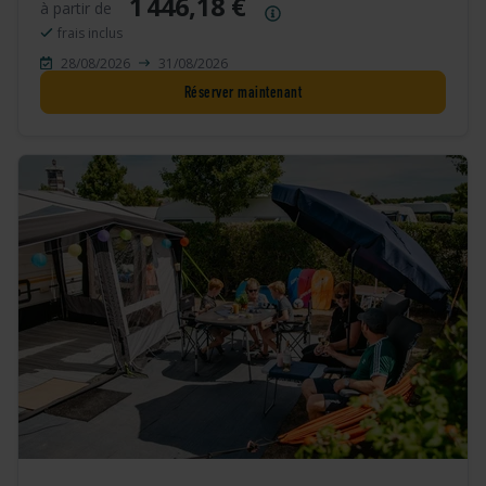
1 446,18 €
à partir de
Résumé des prix
frais inclus
28/08/2026
31/08/2026
Réserver maintenant