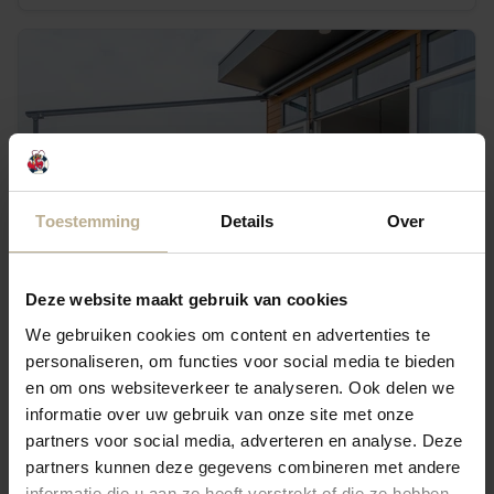
Toestemming
Details
Over
Deze website maakt gebruik van cookies
We gebruiken cookies om content en advertenties te
personaliseren, om functies voor social media te bieden
Zeester lodge
en om ons websiteverkeer te analyseren. Ook delen we
informatie over uw gebruik van onze site met onze
9,2
•
Fantastique
(
7 évaluations
)
partners voor social media, adverteren en analyse. Deze
Profitez de vacances relaxantes dans un lodge Zeester pour 4 personnes avec sauna infrarouge
partners kunnen deze gegevens combineren met andere
informatie die u aan ze heeft verstrekt of die ze hebben