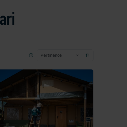
ari
Pertinence
Trier par ordre crois