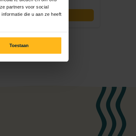
ze partners voor social
21/08/2026
24/08/2026
nformatie die u aan ze heeft
Réserver maintenant
Toestaan
cédente
Page suivante