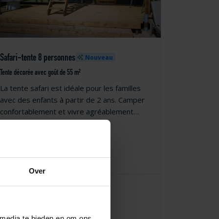
Safari-tente 8 personnes
Nouveau
Tente décorée avec goût de 55 m²
La tente safari est idéale pour les familles
avec des enfants à partir de 2 ans. Camper
confortablement et vivre agréablement
dehors.
8
Over
à partir de
1 306,18 €
Résumé des prix
frais inclus
 media te bieden en om ons