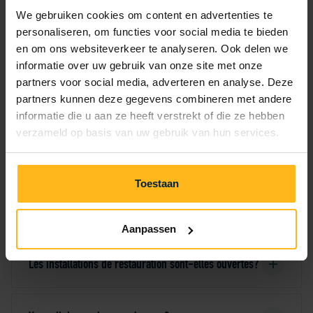
We gebruiken cookies om content en advertenties te
parc?
personaliseren, om functies voor social media te bieden
en om ons websiteverkeer te analyseren. Ook delen we
informatie over uw gebruik van onze site met onze
Quand la réception est-elle ouverte?
partners voor social media, adverteren en analyse. Deze
partners kunnen deze gegevens combineren met andere
informatie die u aan ze heeft verstrekt of die ze hebben
Quand la piscine est-elle ouverte?
verzameld op basis van uw gebruik van hun services.
Que faire en cas d’urgence si la réception est
Toestaan
fermée?
Aanpassen
Les installations de restauration sont-elles ouvertes?