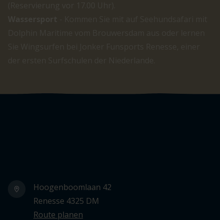
(Reservierung vor 17.00 Uhr).
Wassersport
- Kommen Sie mit auf Seehundsafari mit
Dolphin Maritime vom Brouwersdam aus oder lernen
Sie Wingsurfen bei Jonker Funsports Renesse, einer
der ersten Surfschulen der Niederlande.
Logo Julianahoeve
Hoogenboomlaan 42
Renesse 4325 DM
Route planen