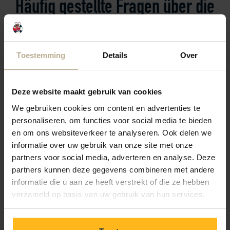
Häufig gestellte Fragen über die
Lage
Toestemming
Details
Over
Haben Sie eine Frage? Schau dann nach, ob Ihre
Antwort unten zu finden ist. Falls nicht, nimm Kontakt
mit der Rezeption auf.
Deze website maakt gebruik van cookies
Wir helfen Ihnen gerne weiter.
We gebruiken cookies om content en advertenties te
personaliseren, om functies voor social media te bieden
en om ons websiteverkeer te analyseren. Ook delen we
informatie over uw gebruik van onze site met onze
Wie weit ist es zum Zentrum von Renesse?
partners voor social media, adverteren en analyse. Deze
partners kunnen deze gegevens combineren met andere
informatie die u aan ze heeft verstrekt of die ze hebben
Liegt der Campingplatz in der Nähe des Strandes?
verzameld op basis van uw gebruik van hun services.
Welche Aktivitäten gibt es in der Umgebung?