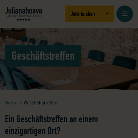
Zum Inhalt springen
Logo Julianahoeve
Dropdown öffnen
Jetzt buchen
Geschäftstreffen
Home
Geschäftstreffen
Ein Geschäftstreffen an einem
einzigartigen Ort?