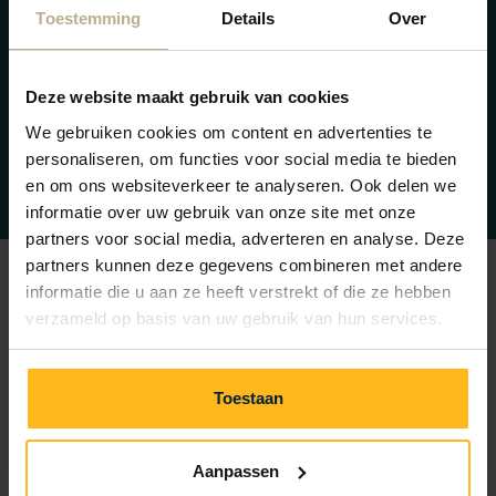
im Wellnessbereich.
Toestemming
Details
Over
Mehrtägige Veranstaltungen? Bleiben Sie im Anschluss
ganz entspannt auf dem Park übernachten. Die Chalets
Deze website maakt gebruik van cookies
bieten allen Komfort für einen mehrtägigen
We gebruiken cookies om content en advertenties te
geschäftlichen Aufenthalt – eine perfekte Mischung
personaliseren, om functies voor social media te bieden
aus Arbeit, Entspannung und Erlebnissen am Meer.
en om ons websiteverkeer te analyseren. Ook delen we
informatie over uw gebruik van onze site met onze
partners voor social media, adverteren en analyse. Deze
partners kunnen deze gegevens combineren met andere
informatie die u aan ze heeft verstrekt of die ze hebben
Häufig gestellte Fragen zu
verzameld op basis van uw gebruik van hun services.
Geschäftstreffen
Toestaan
Haben Sie eine Frage? Schau dann nach, ob Ihre
Aanpassen
Antwort unten zu finden ist. Falls nicht, nimm Kontakt