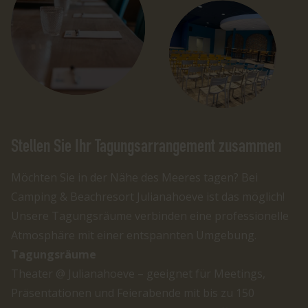
Stellen Sie Ihr Tagungsarrangement zusammen
Möchten Sie in der Nähe des Meeres tagen? Bei
Camping & Beachresort Julianahoeve ist das möglich!
Unsere Tagungsräume verbinden eine professionelle
Atmosphäre mit einer entspannten Umgebung.
Tagungsräume
Theater @ Julianahoeve – geeignet für Meetings,
Präsentationen und Feierabende mit bis zu 150