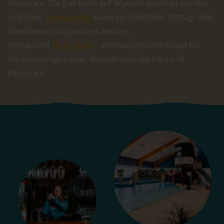
Personen. Die Bar kann auf Wunsch geöffnet werden
und über
Foodcourt42
kann ein köstliches Mittag- oder
Abendessen organisiert werden.
Restaurant
Eb & Vloed
– stimmungsvoller Raum für
Besprechungen oder Abendessen mit bis zu 16
Personen.