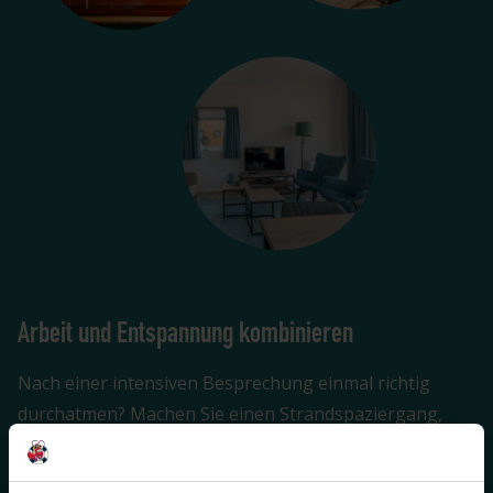
Arbeit und Entspannung kombinieren
Nach einer intensiven Besprechung einmal richtig
durchatmen? Machen Sie einen Strandspaziergang,
genießen Sie ein Abendessen im
Strandpavillon Zuid-
Zuid-West
oder entspannen Sie im Schwimmbad oder