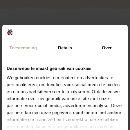
Häufig gestellte Fragen zum
Strandpavillon Zuid-Zuid-West
Toestemming
Details
Over
Haben Sie eine Frage? Schau dann nach, ob Ihre
Deze website maakt gebruik van cookies
Antwort unten zu finden ist. Falls nicht, nimm Kontakt
We gebruiken cookies om content en advertenties te
mit der Rezeption auf.
personaliseren, om functies voor social media te bieden
Wir helfen Ihnen gerne weiter.
en om ons websiteverkeer te analyseren. Ook delen we
informatie over uw gebruik van onze site met onze
partners voor social media, adverteren en analyse. Deze
Ist der Gastronomie geöffnet?
partners kunnen deze gegevens combineren met andere
informatie die u aan ze heeft verstrekt of die ze hebben
verzameld op basis van uw gebruik van hun services.