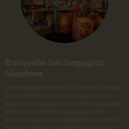
Strandpavillon beim Campingplatz
Julianahoeve
Jede Menge Leckereien gibt es am Strand von Renesse!
Der Strandpavillon Zuid-Zuid-West liegt nur einen
Steinwurf vom Camping und Beachresort Julianahoeve
entfernt. Er ist über den Strandzugang perfekt
erreichbar – ideal für ein Mittagessen während Ihres
Strandtags oder einen Drink bei Sonnenuntergang.