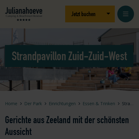
Zum Inhalt springen
Logo Julianahoeve
Dropdown öffnen
Jetzt buchen
Strandpavillon Zuid-Zuid-West
Home
Der Park
Einrichtungen
Essen & Trinken
Strandpavillon Zuid-Zuid-West
Gerichte aus Zeeland mit der schönsten
Aussicht