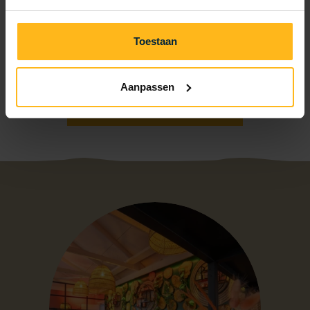
Kann ich einen Reservierung für das Strandpavillon
vornehmen?
Toestaan
Aanpassen
Alle häufig gestellten Fragen lesen