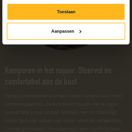
Toestaan
Aanpassen
Kamperen in het najaar: Sfeervol en
comfortabel aan de kust
Op de Julianahoeve is er een breed aanbod aan (luxe)
kampeerplaatsen. Zo kun je een plaats met je eigen
verwarmde privé sanitair boeken, wel zo makkelijk!
Liever gebruik maken van onze ruime en verwarmde
sanitairgebouwen? Kies dan voor een comfortplaats.