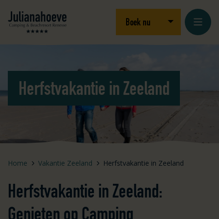
Ga naar inhoud
Logo Julianahoeve
Open/sluit drop
Boek nu
Herfstvakantie in Zeeland
Home
Vakantie Zeeland
Herfstvakantie in Zeeland
Herfstvakantie in Zeeland:
Genieten op Camping