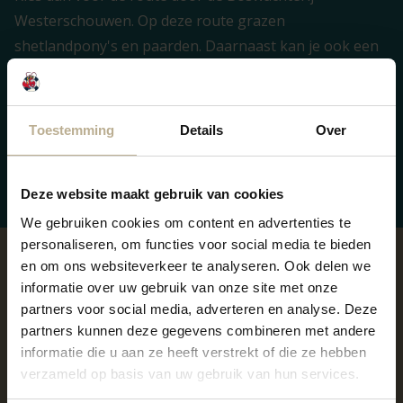
Westerschouwen. Op deze route grazen
shetlandpony's en paarden. Daarnaast kan je ook een
kudde schapen tegenkomen. Wil je een ree of damhert
zien? Dan moet je wel een beetje geluk hebben. Kijk
goed naar de wildsporen die je onderweg tegenkomt.
Toestemming
Details
Over
Ligging
Deze website maakt gebruik van cookies
We gebruiken cookies om content en advertenties te
personaliseren, om functies voor social media te bieden
en om ons websiteverkeer te analyseren. Ook delen we
informatie over uw gebruik van onze site met onze
partners voor social media, adverteren en analyse. Deze
partners kunnen deze gegevens combineren met andere
informatie die u aan ze heeft verstrekt of die ze hebben
verzameld op basis van uw gebruik van hun services.