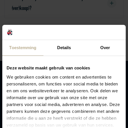
(ver)koop)?
Lees alle veelgestelde vragen
Toestemming
Details
Over
Deze website maakt gebruik van cookies
We gebruiken cookies om content en advertenties te
Logo Julianahoeve
personaliseren, om functies voor social media te bieden
en om ons websiteverkeer te analyseren. Ook delen we
informatie over uw gebruik van onze site met onze
partners voor social media, adverteren en analyse. Deze
partners kunnen deze gegevens combineren met andere
Hoogenboomlaan 42
informatie die u aan ze heeft verstrekt of die ze hebben
Renesse 4325 DM
verzameld op basis van uw gebruik van hun services.