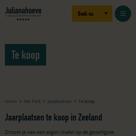
Ga naar inhoud
Logo Julianahoeve
Open/sluit drop
Boek nu
Te koop
Home
Het Park
Jaarplaatsen
Te koop
Jaarplaatsen te koop in Zeeland
Droom je van een eigen chalet op de gezelligste