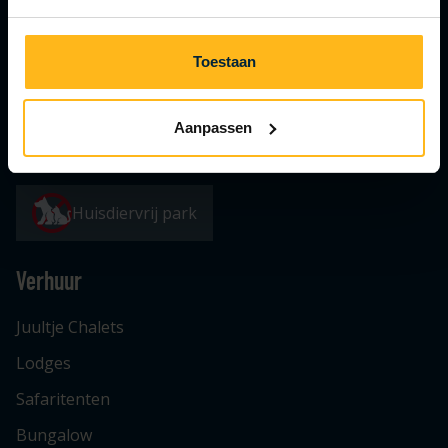
Plan route
0031 (0)111 461414
Toestaan
info@julianahoeve.nl
Aanpassen
Huisdiervrij park
Verhuur
Juultje Chalets
Lodges
Safaritenten
Bungalow