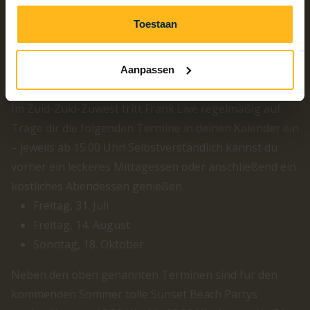
Toestaan
Live Musik auf Strandpavillon Zuid-Zuid-
West
Aanpassen
Im Zuid-Zuid-Zuwest tritt Frank Live regelmäßig auf.
Trage dir die folgenden Termine in deinen Kalender ein
– jeweils ab 15:00 Uhr! Selbstverständlich kannst du
vorher ein leckeres Mittagessen oder anschließend ein
köstliches Abendessen genießen.
Freitag, 31. Juli
Freitag, 14. August
Sonntag, 18. Oktober
Neben den oben genannten Terminen sind für den
kommenden Sommer tolle Sunset Beach Partys