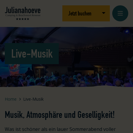
Zum Inhalt springen
Logo Julianahoeve
Dropdown öffnen
Jetzt buchen
Live-Musik
Home
Live-Musik
Musik, Atmosphäre und Geselligkeit!
Was ist schöner als ein lauer Sommerabend voller