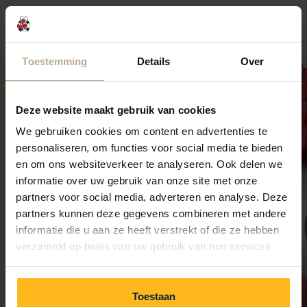
Bij ons vind je de perfecte balans tussen avontuur,
ontspanning en plezier
Toestemming
Details
Over
Kids
Eten & drinken
Deze website maakt gebruik van cookies
We gebruiken cookies om content en advertenties te
personaliseren, om functies voor social media te bieden
en om ons websiteverkeer te analyseren. Ook delen we
informatie over uw gebruik van onze site met onze
partners voor social media, adverteren en analyse. Deze
partners kunnen deze gegevens combineren met andere
informatie die u aan ze heeft verstrekt of die ze hebben
verzameld op basis van uw gebruik van hun services.
Toestaan