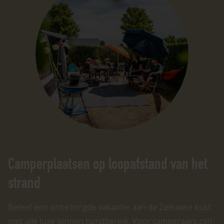
Camperplaatsen op loopafstand van het
strand
Beleef een onbezorgde vakantie aan de Zeeuwse kust
met alle luxe binnen handbereik. Voor camperaars zijn