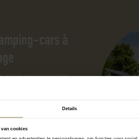
amping-cars à
age
de Zélande avec tout le confort
ing-car, des emplacements
re sont disponibles,
 Vivez la vie en plein air dans
Details
 mer, les dunes et l’air frais.
ec ou sans installations
 en Zélande à son meilleur.
 van cookies
ent en advertenties te personaliseren, om functies voor social