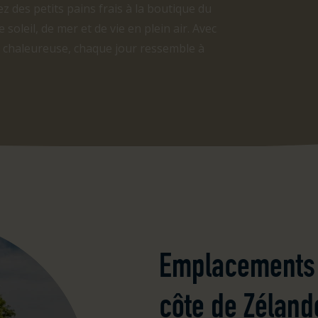
z des petits pains frais à la boutique du
soleil, de mer et de vie en plein air. Avec
 chaleureuse, chaque jour ressemble à
Emplacements 
côte de Zéland