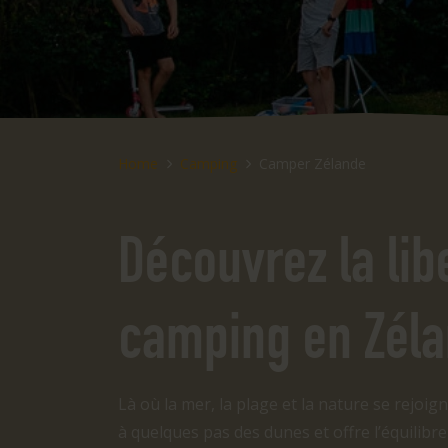
Home
Camping
Camper Zélande
Découvrez la lib
camping en Zél
Là où la mer, la plage et la nature se rejoi
à quelques pas des dunes et offre l’équilibre