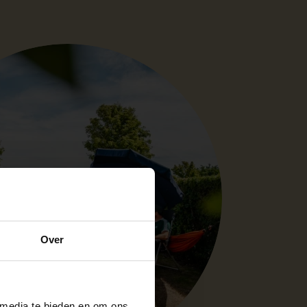
Over
 media te bieden en om ons