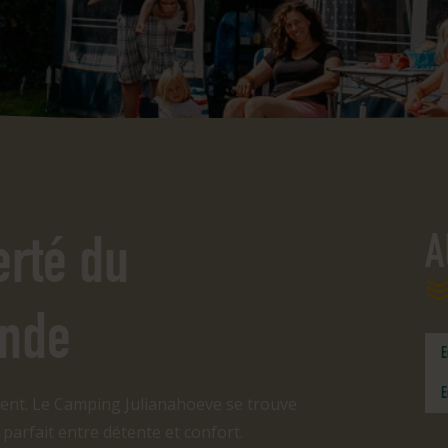
erté du
A
ande
E
E
gnent. Le Camping Julianahoeve se trouve
 parfait entre détente et confort.