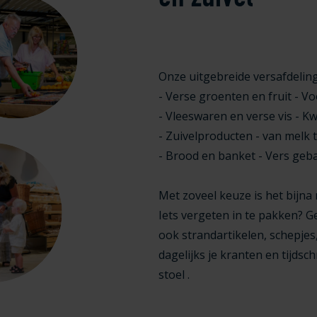
Onze uitgebreide versafdelin
- Verse groenten en fruit - 
- Vleeswaren en verse vis - K
- Zuivelproducten - van melk
- Brood en banket - Vers geb
Met zoveel keuze is het bijna 
Iets vergeten in te pakken? G
ook strandartikelen, schepjes
dagelijks je kranten en tijdsc
stoel .