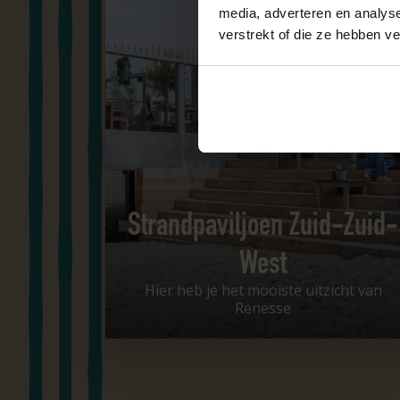
media, adverteren en analys
verstrekt of die ze hebben v
Strandpaviljoen Zuid-Zuid-
West
Hier heb je het mooiste uitzicht van
Renesse