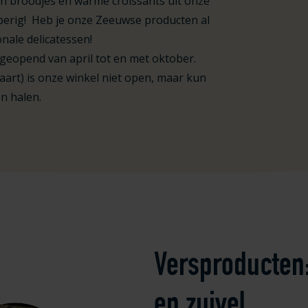
n broodjes en warme croissants uit onze
pperig! Heb je onze Zeeuwse producten al
nale delicatessen!
geopend van april tot en met oktober.
art) is onze winkel niet open, maar kun
n halen.
Versproducten: 
en zuivel