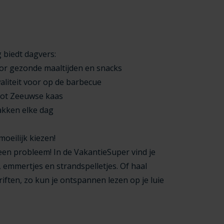
g biedt dagvers:
Voor gezonde maaltijden en snacks
waliteit voor op de barbecue
 tot Zeeuwse kaas
akken elke dag
moeilijk kiezen!
een probleem! In de VakantieSuper vind je
, emmertjes en strandspelletjes. Of haal
hriften, zo kun je ontspannen lezen op je luie