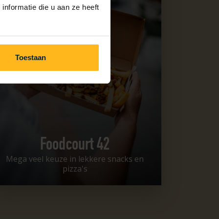
nformatie die u aan ze heeft
Toestaan
Foodcourt 42
Mega veel keuze in lekkere snacks en
pizza's