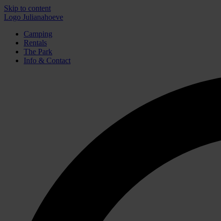
Skip to content
Logo Julianahoeve
Camping
Rentals
The Park
Info & Contact