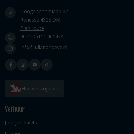
Hoogenboomlaan 42
Renesse 4325 DM
Plan route
0031 (0)111 461414
info@julianahoeve.nl
Huisdiervrij park
Verhuur
Juultje Chalets
Lodges