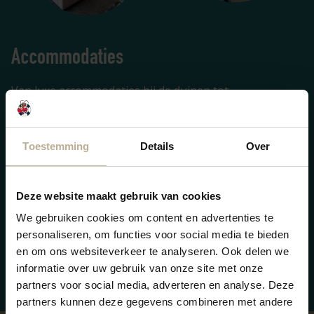
Accommodaties
Van luxe accommodaties bij de duinen tot
kindvriendelijke Juultje Chalets in de buurt van alle
faciliteiten. Er is voor iedereen een passend chalet. Wil
Toestemming
Details
Over
je de echte glamping ervaring? Boek dan één van onze
safaritenten. Na een dag vol plezier aan het strand of
in de duinen is het heerlijk thuiskomen in je knusse,
Deze website maakt gebruik van cookies
volledig ingerichte tent. Naar welk chalet gaat jouw
We gebruiken cookies om content en advertenties te
voorkeur uit?
personaliseren, om functies voor social media te bieden
en om ons websiteverkeer te analyseren. Ook delen we
Bekijk accommodaties
informatie over uw gebruik van onze site met onze
partners voor social media, adverteren en analyse. Deze
partners kunnen deze gegevens combineren met andere