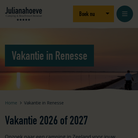
Ga naar inhoud
Logo Julianahoeve
Open/sluit drop
Boek nu
Vakantie in Renesse
Home
Vakantie in Renesse
Vakantie 2026 of 2027
Opzoek naar een camping in Zeeland voor jouw