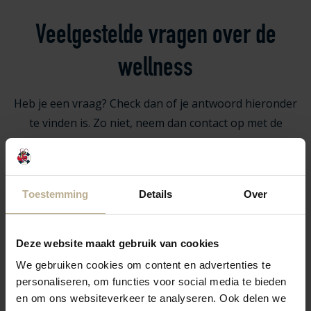
Veelgestelde vragen over de
wellness
Heb je een vraag? Check dan of je antwoord hieronder
te vinden is. Zo niet, neem dan contact op met de
receptie.
Wij helpen je graag!
Toestemming
Details
Over
Hoe werkt de toegang tot het zwembad?
Deze website maakt gebruik van cookies
We gebruiken cookies om content en advertenties te
Ik ben al uitgecheckt, kan ik nog gebruik maken van
personaliseren, om functies voor social media te bieden
en om ons websiteverkeer te analyseren. Ook delen we
de faciliteiten op de camping?