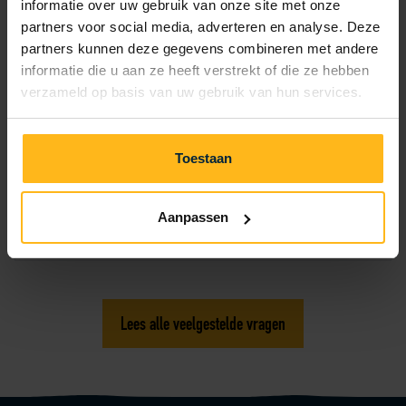
informatie over uw gebruik van onze site met onze
partners voor social media, adverteren en analyse. Deze
partners kunnen deze gegevens combineren met andere
Ik verblijf niet op de camping, kan ik wel van het
informatie die u aan ze heeft verstrekt of die ze hebben
zwembad gebruik maken?
verzameld op basis van uw gebruik van hun services.
Zijn er kluisjes op het park?
Toestaan
Aanpassen
Moet ik in de wellness badkleding dragen?
Lees alle veelgestelde vragen