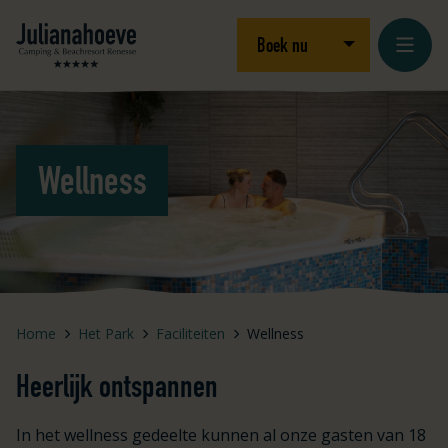
Ga naar inhoud
Logo Julianahoeve
Open/sluit drop
Boek nu
Wellness
Home
Het Park
Faciliteiten
Wellness
Heerlijk ontspannen
In het wellness gedeelte kunnen al onze gasten van 18