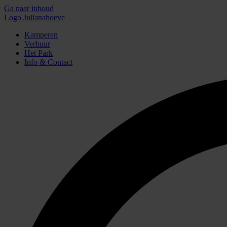
Ga naar inhoud
Logo Julianahoeve
Kamperen
Verhuur
Het Park
Info & Contact