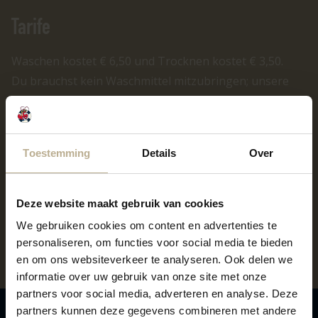
Tarife
Waschen kostet € 6,50 und Trocknen kostet € 3,50.
Du brauchst kein Waschmittel mitzubringen; unsere
Maschinen fügen dies automatisch hinzu. Es stehen
verschiedene Waschprogramme für jede Art von
Wäsche zur Verfügung – von Handtüchern bis zu
Toestemming
Details
Over
Kinderkleidung.
Der Waschsalon ist ausschließlich für Gäste des
Camping & Beachresort Julianahoeve zugänglich. So
Deze website maakt gebruik van cookies
kannst du während deines Urlaubs sorgenfrei saubere
We gebruiken cookies om content en advertenties te
Wäsche und frische Kleidung genießen.
personaliseren, om functies voor social media te bieden
en om ons websiteverkeer te analyseren. Ook delen we
informatie over uw gebruik van onze site met onze
partners voor social media, adverteren en analyse. Deze
partners kunnen deze gegevens combineren met andere