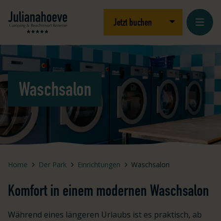
Zum Inhalt springen
Logo Julianahoeve
Dropdown öffnen
Jetzt buchen
Waschsalon
Home
Der Park
Einrichtungen
Waschsalon
Komfort in einem modernen Waschsalon
Während eines längeren Urlaubs ist es praktisch, ab