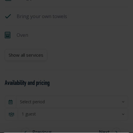
Bring your own towels
Oven
Show all services
Availability and pricing
Select period
1 guest
Previous
Next