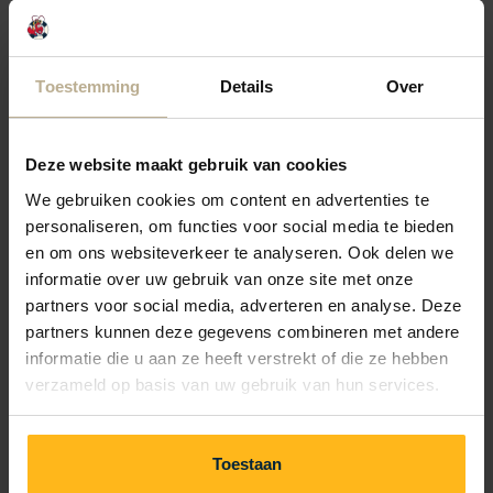
Mon 31 Aug
Tue 1 Sep
Wed 2 Sep
Toestemming
Details
Over
3 nights
€607.50
—
—
Deze website maakt gebruik van cookies
4 nights
€780.-
—
—
We gebruiken cookies om content en advertenties te
personaliseren, om functies voor social media te bieden
5 nights
€952.50
—
—
en om ons websiteverkeer te analyseren. Ook delen we
informatie over uw gebruik van onze site met onze
partners voor social media, adverteren en analyse. Deze
6 nights
€1,107.-
—
—
partners kunnen deze gegevens combineren met andere
informatie die u aan ze heeft verstrekt of die ze hebben
7 nights
€1,261.50
—
—
verzameld op basis van uw gebruik van hun services.
Toestaan