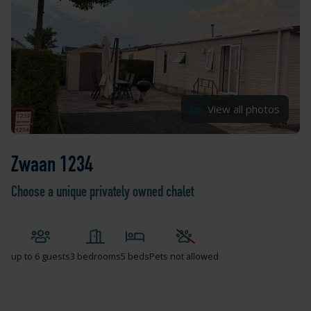
View all photos
Zwaan 1234
Choose a unique privately owned chalet
up to
6 guests
3 bedrooms
5 beds
Pets not allowed