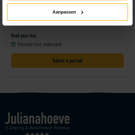
Aanpassen
Zwaan 1234
Book your stay
Period not selected
Select a period
Logo Julianahoeve