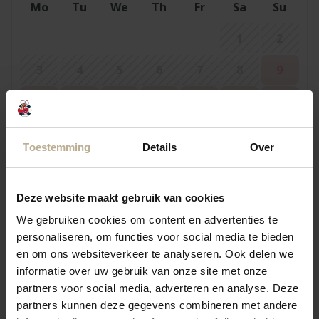
Mo
Tu
We
Th
Fr
Sa
Su
1
2
3
4
5
6
7
8
9
10
11
12
13
14
15
16
17
18
19
20
21
22
23
Toestemming
Details
Over
24
25
26
27
28
29
30
31
Deze website maakt gebruik van cookies
We gebruiken cookies om content en advertenties te
personaliseren, om functies voor social media te bieden
September 2026
en om ons websiteverkeer te analyseren. Ook delen we
Mo
Tu
We
Th
Fr
Sa
Su
informatie over uw gebruik van onze site met onze
partners voor social media, adverteren en analyse. Deze
1
2
3
4
5
6
partners kunnen deze gegevens combineren met andere