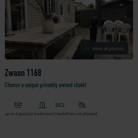
View all photos
Zwaan 1168
Choose a unique privately owned chalet
up to
4 guests
2 bedrooms
3 beds
Pets not allowed