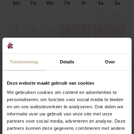
Mo
Tu
We
Th
Fr
Sa
Su
1
2
3
4
5
6
7
8
9
10
11
12
13
14
15
16
17
18
19
20
21
22
23
Toestemming
Details
Over
25
26
27
30
24
28
29
31
Deze website maakt gebruik van cookies
We gebruiken cookies om content en advertenties te
personaliseren, om functies voor social media te bieden
September 2026
en om ons websiteverkeer te analyseren. Ook delen we
Mo
Tu
We
Th
Fr
Sa
Su
informatie over uw gebruik van onze site met onze
partners voor social media, adverteren en analyse. Deze
1
2
3
4
5
6
partners kunnen deze gegevens combineren met andere