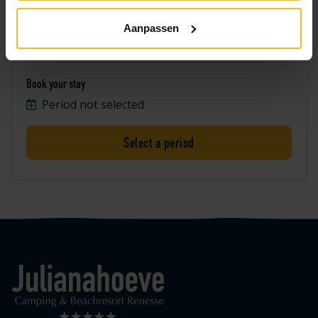
Aanpassen
Zwaan 1162
Book your stay
Period not selected
Select a period
Logo Julianahoeve