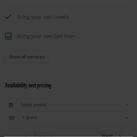
Bring your own towels
Bring your own bed linen
Show all services
Availability and pricing
Select period
1 guest
Previous
Next