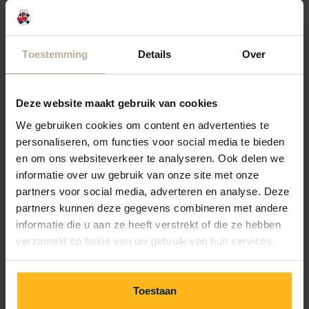
Mon 24 Aug
Tue 25 Aug
Wed 26 Aug
Toestemming
Details
Over
1 night
—
—
—
Deze website maakt gebruik van cookies
2 nights
—
—
—
We gebruiken cookies om content en advertenties te
personaliseren, om functies voor social media te bieden
3 nights
—
—
—
en om ons websiteverkeer te analyseren. Ook delen we
informatie over uw gebruik van onze site met onze
partners voor social media, adverteren en analyse. Deze
4 nights
—
—
—
partners kunnen deze gegevens combineren met andere
informatie die u aan ze heeft verstrekt of die ze hebben
5 nights
—
—
—
verzameld op basis van uw gebruik van hun services.
Toestaan