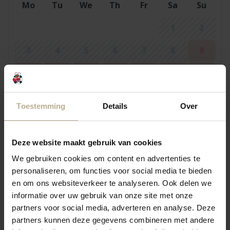
Mo
Tu
We
Th
Fr
Sa
Su
1
2
3
4
5
6
7
8
9
10
11
12
13
14
15
16
17
18
19
20
21
22
23
Toestemming
Details
Over
24
25
26
27
28
29
30
31
Deze website maakt gebruik van cookies
We gebruiken cookies om content en advertenties te
personaliseren, om functies voor social media te bieden
September 2026
en om ons websiteverkeer te analyseren. Ook delen we
Mo
Tu
We
Th
Fr
Sa
Su
informatie over uw gebruik van onze site met onze
partners voor social media, adverteren en analyse. Deze
1
2
3
4
5
6
partners kunnen deze gegevens combineren met andere