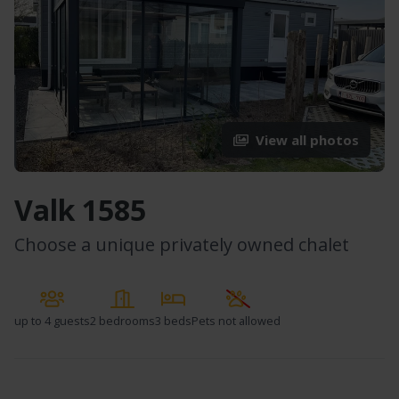
View all photos
Valk 1585
Choose a unique privately owned chalet
up to
4 guests
2 bedrooms
3 beds
Pets not allowed