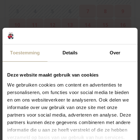
3
4
5
6
7
8
9
10
11
12
13
14
15
16
17
18
19
20
21
22
23
24
25
26
27
28
29
30
Toestemming
Details
Over
31
Deze website maakt gebruik van cookies
We gebruiken cookies om content en advertenties te
September 2026
personaliseren, om functies voor social media te bieden
Mo
Tu
We
Th
Fr
Sa
Su
en om ons websiteverkeer te analyseren. Ook delen we
informatie over uw gebruik van onze site met onze
1
2
3
4
5
6
partners voor social media, adverteren en analyse. Deze
partners kunnen deze gegevens combineren met andere
7
8
9
10
11
12
13
informatie die u aan ze heeft verstrekt of die ze hebben
verzameld op basis van uw gebruik van hun services.