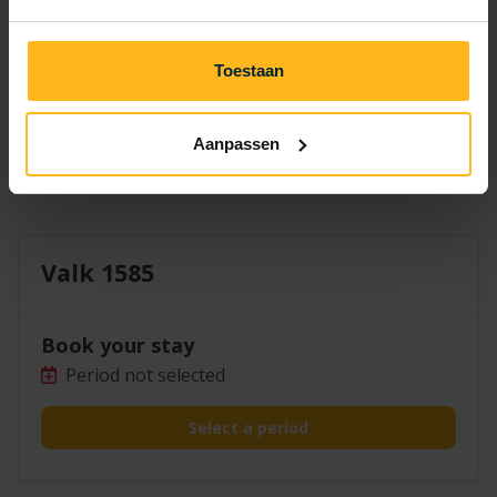
17
18
19
14
15
16
20
21
22
23
24
25
26
27
Toestaan
28
29
30
Aanpassen
Valk 1585
Book your stay
Period not selected
Select a period