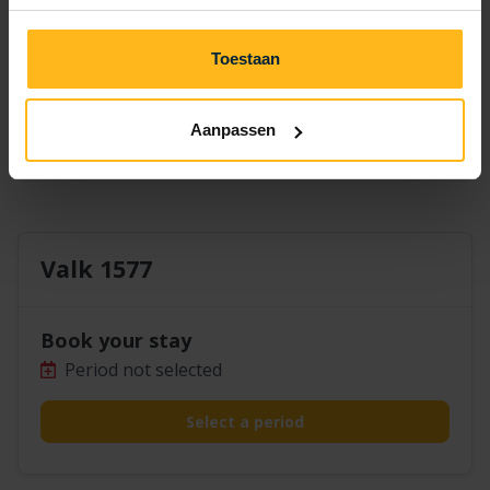
14
15
16
17
18
19
20
21
22
23
24
25
26
27
Toestaan
28
29
30
Aanpassen
Valk 1577
Book your stay
Period not selected
Select a period