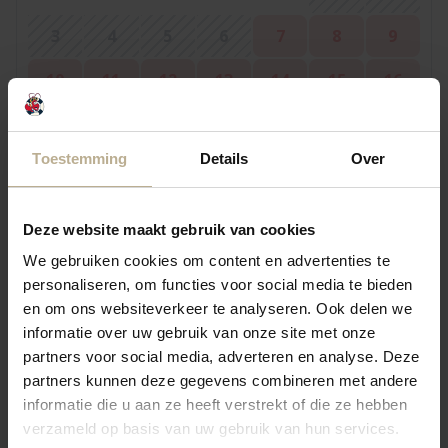
3
4
5
6
7
8
9
10
11
12
13
14
15
16
17
18
19
20
21
22
23
Toestemming
Details
Over
24
25
26
27
28
29
30
31
Deze website maakt gebruik van cookies
We gebruiken cookies om content en advertenties te
September 2026
personaliseren, om functies voor social media te bieden
en om ons websiteverkeer te analyseren. Ook delen we
Mo
Tu
We
Th
Fr
Sa
Su
informatie over uw gebruik van onze site met onze
partners voor social media, adverteren en analyse. Deze
1
2
3
4
5
6
partners kunnen deze gegevens combineren met andere
7
8
9
10
11
12
13
informatie die u aan ze heeft verstrekt of die ze hebben
verzameld op basis van uw gebruik van hun services.