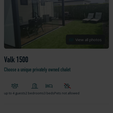
View all photos
Valk 1500
Choose a unique privately owned chalet
up to
4 guests
2 bedrooms
3 beds
Pets not allowed