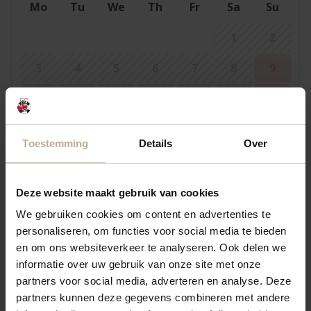
Mo
Tu
We
Th
Fr
Sa
Su
1
2
3
4
5
6
7
8
9
10
11
12
13
14
15
16
17
18
19
20
21
22
23
Toestemming
Details
Over
24
25
26
27
28
29
30
31
Deze website maakt gebruik van cookies
We gebruiken cookies om content en advertenties te
personaliseren, om functies voor social media te bieden
September 2026
en om ons websiteverkeer te analyseren. Ook delen we
Mo
Tu
We
Th
Fr
Sa
Su
informatie over uw gebruik van onze site met onze
partners voor social media, adverteren en analyse. Deze
1
2
3
4
5
6
partners kunnen deze gegevens combineren met andere