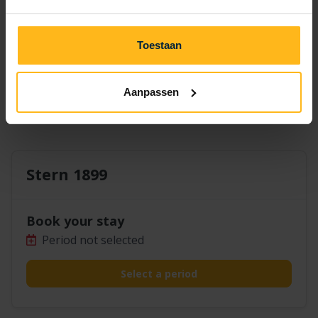
14
15
16
17
19
20
18
21
22
23
24
25
26
27
Toestaan
28
29
30
Aanpassen
Stern 1899
Book your stay
Period not selected
Select a period