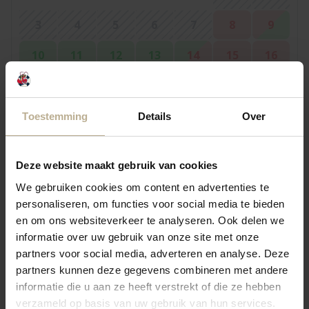
3
4
5
6
7
8
9
10
11
12
13
14
15
16
17
18
19
20
21
22
23
24
25
26
27
28
29
30
Toestemming
Details
Over
31
Deze website maakt gebruik van cookies
We gebruiken cookies om content en advertenties te
September 2026
personaliseren, om functies voor social media te bieden
Mo
Tu
We
Th
Fr
Sa
Su
en om ons websiteverkeer te analyseren. Ook delen we
informatie over uw gebruik van onze site met onze
4
5
6
1
2
3
partners voor social media, adverteren en analyse. Deze
partners kunnen deze gegevens combineren met andere
7
8
9
10
11
12
13
informatie die u aan ze heeft verstrekt of die ze hebben
verzameld op basis van uw gebruik van hun services.