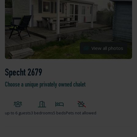
View all photos
Specht 2679
Choose a unique privately owned chalet
up to
6 guests
3 bedrooms
5 beds
Pets not allowed