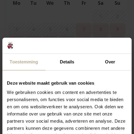
Mo
Tu
We
Th
Fr
Sa
Su
1
2
3
4
5
6
7
8
9
10
11
12
13
14
15
16
17
18
19
20
21
22
23
Toestemming
Details
Over
24
25
26
27
28
29
30
31
Deze website maakt gebruik van cookies
We gebruiken cookies om content en advertenties te
personaliseren, om functies voor social media te bieden
September 2026
en om ons websiteverkeer te analyseren. Ook delen we
Mo
Tu
We
Th
Fr
Sa
Su
informatie over uw gebruik van onze site met onze
partners voor social media, adverteren en analyse. Deze
1
2
3
4
5
6
partners kunnen deze gegevens combineren met andere