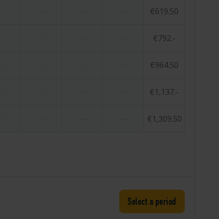
€619.50
—
—
—
—
€792.-
—
—
—
—
€964.50
—
—
—
—
€1,137.-
—
—
—
—
€1,309.50
—
—
—
—
Select a period