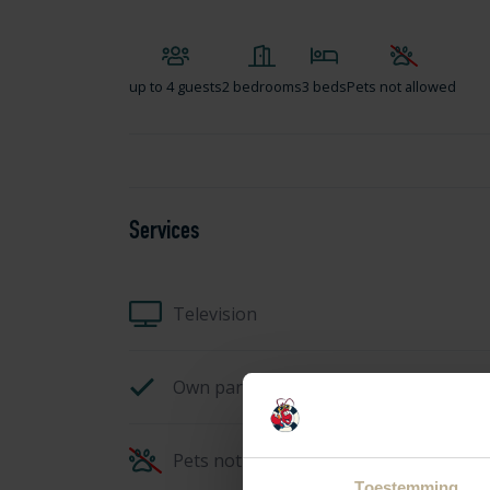
up to
4 guests
2 bedrooms
3 beds
Pets not allowed
Services
Television
Own parking space
Pets not allowed
Toestemming