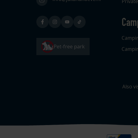
Private
Cam
Campi
Pet-free park
Campin
Also vi