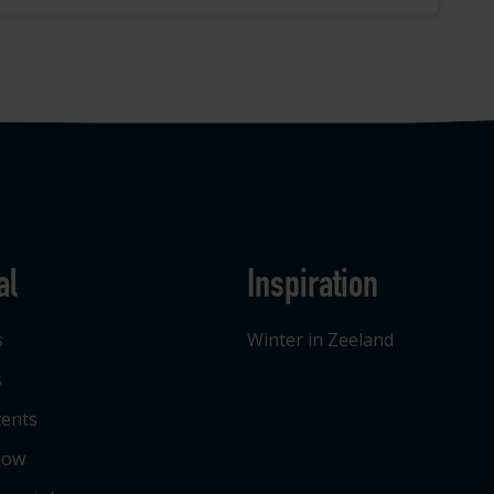
al
Inspiration
s
Winter in Zeeland
s
tents
low