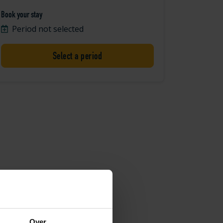
Book your stay
Period not selected
Select a period
Over