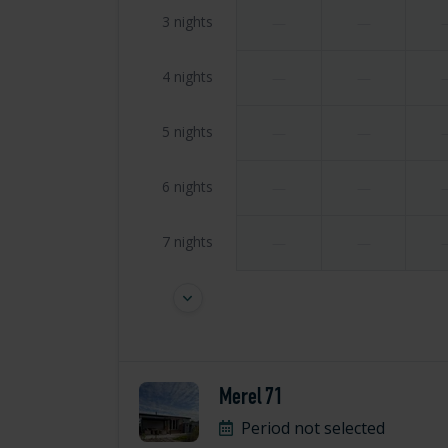
3 nights
—
—
4 nights
—
—
5 nights
—
—
6 nights
—
—
7 nights
—
—
Merel 71
Period not selected