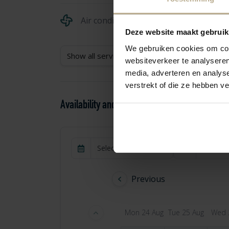
Air conditioning
Deze website maakt gebruik
We gebruiken cookies om cont
Show all services
websiteverkeer te analyseren
media, adverteren en analys
verstrekt of die ze hebben v
Availability and pricing
1 guest
Select period
Previous
Mon 24 Aug
Tue 25 Aug
Wed 