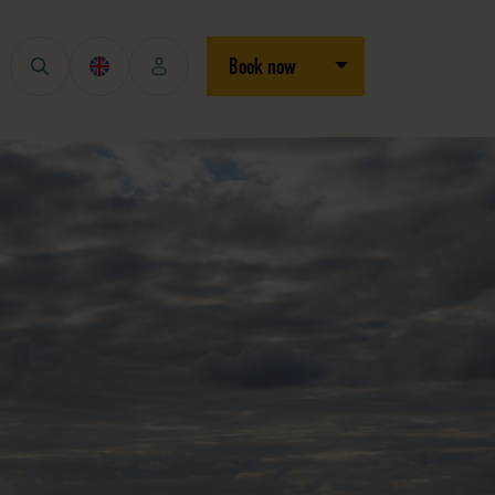
Open/close dropdown
Book now