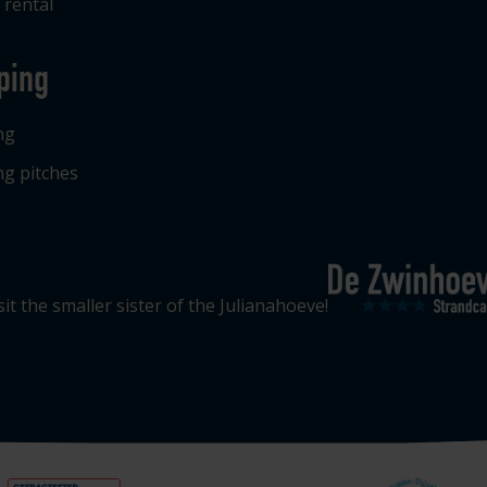
 rental
ping
ng
g pitches
sit the smaller sister of the Julianahoeve!