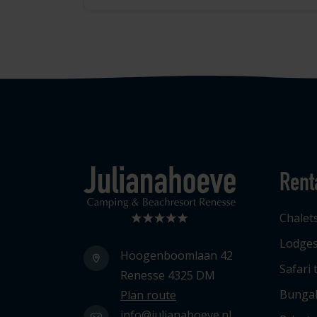
Rent
Logo Julianahoeve
Chalet
Lodge
Hoogenboomlaan 42
Safari 
Renesse 4325 DM
Bunga
Plan route
info@julianahoeve.nl