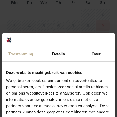
Mo
Tu
We
Th
Fr
Sa
Su
1
2
3
4
5
6
7
8
9
10
11
12
13
14
15
16
17
18
19
20
21
22
23
Toestemming
Details
Over
24
25
26
27
28
29
30
31
Deze website maakt gebruik van cookies
We gebruiken cookies om content en advertenties te
personaliseren, om functies voor social media te bieden
September 2026
en om ons websiteverkeer te analyseren. Ook delen we
Mo
Tu
We
Th
Fr
Sa
Su
informatie over uw gebruik van onze site met onze
partners voor social media, adverteren en analyse. Deze
5
6
1
2
3
4
partners kunnen deze gegevens combineren met andere