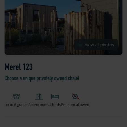
View all photos
Merel 123
Choose a unique privately owned chalet
up to
6 guests
3 bedrooms
4 beds
Pets not allowed