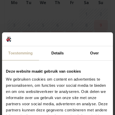
Mo
Tu
We
Th
Fr
Sa
Su
1
2
3
4
5
6
7
8
9
10
11
12
13
14
15
16
17
18
19
20
21
22
23
Toestemming
Details
Over
24
25
26
27
28
29
30
31
Deze website maakt gebruik van cookies
We gebruiken cookies om content en advertenties te
personaliseren, om functies voor social media te bieden
September 2026
en om ons websiteverkeer te analyseren. Ook delen we
Mo
Tu
We
Th
Fr
Sa
Su
informatie over uw gebruik van onze site met onze
partners voor social media, adverteren en analyse. Deze
1
2
3
4
5
6
partners kunnen deze gegevens combineren met andere