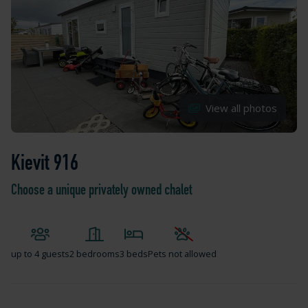
View all photos
Kievit 916
Choose a unique privately owned chalet
up to
4 guests
2 bedrooms
3 beds
Pets not allowed