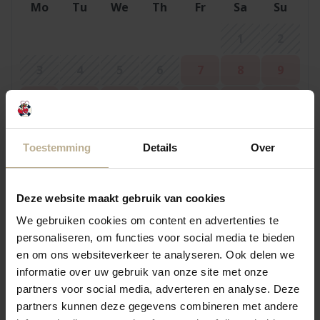
Mo
Tu
We
Th
Fr
Sa
Su
1
2
3
4
5
6
7
8
9
10
11
12
13
14
15
16
17
18
19
20
21
22
23
Toestemming
Details
Over
24
25
26
27
28
29
30
31
Deze website maakt gebruik van cookies
We gebruiken cookies om content en advertenties te
personaliseren, om functies voor social media te bieden
September 2026
en om ons websiteverkeer te analyseren. Ook delen we
Mo
Tu
We
Th
Fr
Sa
Su
informatie over uw gebruik van onze site met onze
partners voor social media, adverteren en analyse. Deze
1
2
3
4
5
6
partners kunnen deze gegevens combineren met andere