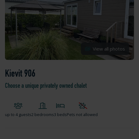
View all photos
Kievit 906
Choose a unique privately owned chalet
up to
4 guests
2 bedrooms
3 beds
Pets not allowed