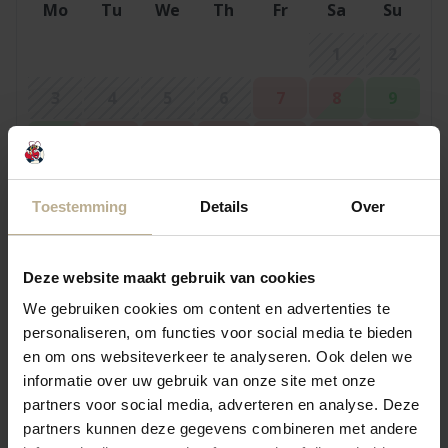
Mo
Tu
We
Th
Fr
Sa
Su
1
2
3
4
5
6
7
8
9
10
11
12
13
14
15
16
17
18
19
20
21
22
23
Toestemming
Details
Over
24
25
26
27
28
30
29
31
Deze website maakt gebruik van cookies
We gebruiken cookies om content en advertenties te
personaliseren, om functies voor social media te bieden
September 2026
en om ons websiteverkeer te analyseren. Ook delen we
Mo
Tu
We
Th
Fr
Sa
Su
informatie over uw gebruik van onze site met onze
partners voor social media, adverteren en analyse. Deze
1
2
3
4
5
6
partners kunnen deze gegevens combineren met andere