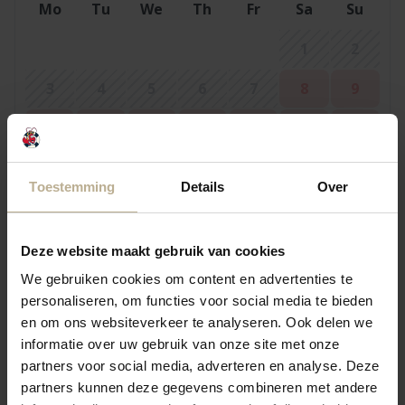
Mo
Tu
We
Th
Fr
Sa
Su
1
2
3
4
5
6
7
8
9
10
11
12
13
14
15
16
17
18
19
20
21
22
23
Toestemming
Details
Over
24
25
26
27
28
29
30
31
Deze website maakt gebruik van cookies
We gebruiken cookies om content en advertenties te
personaliseren, om functies voor social media te bieden
September 2026
en om ons websiteverkeer te analyseren. Ook delen we
Mo
Tu
We
Th
Fr
Sa
Su
informatie over uw gebruik van onze site met onze
partners voor social media, adverteren en analyse. Deze
1
2
3
4
5
6
partners kunnen deze gegevens combineren met andere