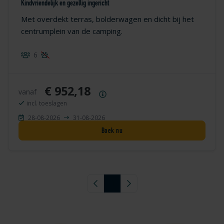
Kindvriendelijk en gezellig ingericht
Met overdekt terras, bolderwagen en dicht bij het
centrumplein van de camping.
6
€ 952,18
vanaf
Prijsoverzicht
incl. toeslagen
28-08-2026
31-08-2026
Boek nu
Vorige pagina
1
Volgende pagina