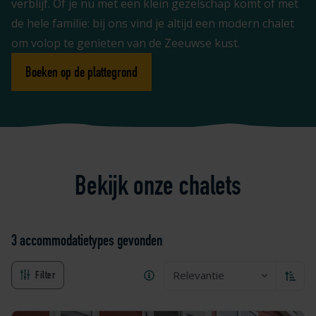
verblijf. Of je nu met een klein gezelschap komt of met
de hele familie: bij ons vind je altijd een modern chalet
om volop te genieten van de Zeeuwse kust.
Boeken op de plattegrond
Bekijk onze chalets
3 accommodatietypes
gevonden
Relevantie
Filter
Oplop