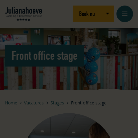
Ga naar inhoud
Logo Julianahoeve
Open/sluit drop
Boek nu
Front office stage
Home
Vacatures
Stages
Front office stage