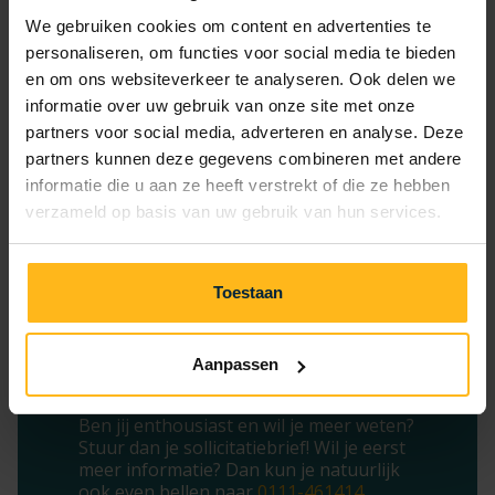
We gebruiken cookies om content en advertenties te
personaliseren, om functies voor social media te bieden
en om ons websiteverkeer te analyseren. Ook delen we
informatie over uw gebruik van onze site met onze
partners voor social media, adverteren en analyse. Deze
partners kunnen deze gegevens combineren met andere
informatie die u aan ze heeft verstrekt of die ze hebben
verzameld op basis van uw gebruik van hun services.
Toestaan
Aanpassen
Enthousiast geworden?
Ben jij enthousiast en wil je meer weten?
Stuur dan je sollicitatiebrief! Wil je eerst
meer informatie? Dan kun je natuurlijk
ook even bellen naar
0111-461414
.