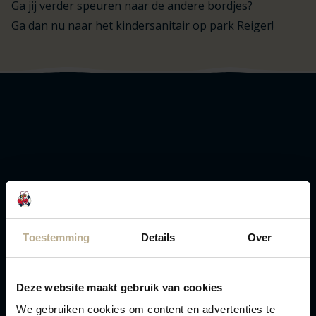
Ga jij verder speuren naar de andere bordjes?
Ga dan nu naar het kindersanitair op park Reiger!
Logo Julianahoeve
Hoogenboomlaan 42
Renesse 4325 DM
Toestemming
Details
Over
Plan route
0031 (0)111 461414
Deze website maakt gebruik van cookies
info@julianahoeve.nl
We gebruiken cookies om content en advertenties te