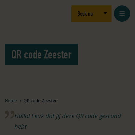
Ga naar inhoud
Logo Julianahoeve
Open/sluit drop
Boek nu
QR code Zeester
Home
QR code Zeester
Hallo! Leuk dat jij deze QR code gescand
hebt