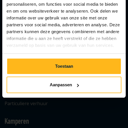
personaliseren, om functies voor social media te bieden
en om ons websiteverkeer te analyseren. Ook delen we
informatie over uw gebruik van onze site met onze
partners voor social media, adverteren en analyse. Deze
Huisdiervrij park
partners kunnen deze gegevens combineren met andere
informatie die u aan ze heeft verstrekt of die ze hebben
verzameld op basis van uw gebruik van hun services.
Verhuur
Juultje Chalets
Toestaan
Lodges
Safaritenten
Aanpassen
Bungalow
Particuliere verhuur
Kamperen